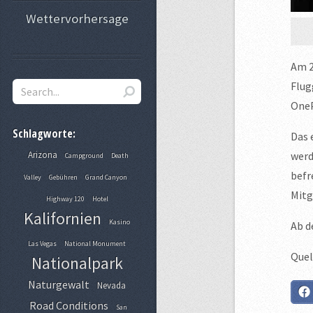
Wettervorhersage
Am 2
Flug
OneP
Schlagworte:
Das 
Arizona
werd
Campground
Death
befr
Valley
Gebühren
Grand Canyon
Mitg
Highway 120
Hotel
Kalifornien
Kasino
Ab d
Las Vegas
National Monument
Quel
Nationalpark
Naturgewalt
Nevada
Road Conditions
San