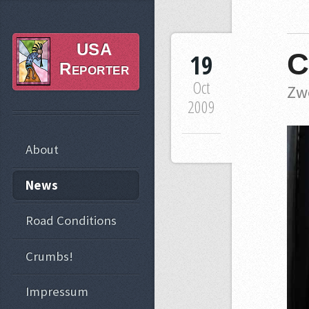
USA
C
19
Reporter
Oct
Zw
2009
About
News
Road Conditions
Crumbs!
Impressum