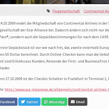
Fluggesellschaft
Continental Ai
4.10.2009 endet die Mitgliedschaft von Continental Airlines in der 
gesellschaft der Star Alliance bei. Dadurch ändern sich nicht nu
ass®, sondern auch die Gepäckbestimmungen für nach dem 14.09.2
erste Gepäckstück ist vor wie nach frei, das zweite innerhalb Eur
en 50 Dollar berechnet. Durch Online-Checkin kann man die Gebüh
eit sind EliteAccess Kunden, Reisende der First- und BusinessFirst
lieder.
em 27.10.2009 ist der Checkin-Schalter in Frankfurt in Terminal 1, H
le:
http://www.usa-reisenews.de/allgemein/continental-airlines-tr
Facebook
Twitter
WhatsApp
Email