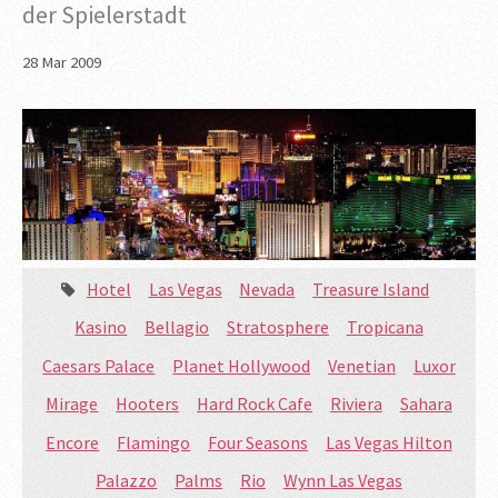
der Spielerstadt
28
Mar
2009
Hotel
Las Vegas
Nevada
Treasure Island
Kasino
Bellagio
Stratosphere
Tropicana
Caesars Palace
Planet Hollywood
Venetian
Luxor
Mirage
Hooters
Hard Rock Cafe
Riviera
Sahara
Encore
Flamingo
Four Seasons
Las Vegas Hilton
Palazzo
Palms
Rio
Wynn Las Vegas