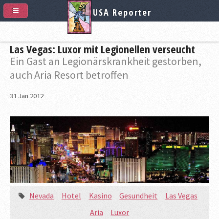
USA Reporter
Las Vegas: Luxor mit Legionellen verseucht
Ein Gast an Legionärskrankheit gestorben,
auch Aria Resort betroffen
31
Jan
2012
Nevada
Hotel
Kasino
Gesundheit
Las Vegas
Aria
Luxor