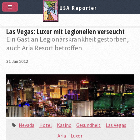
USA Reporter
Las Vegas: Luxor mit Legionellen verseucht
Ein Gast an Legionärskrankheit gestorben,
auch Aria Resort betroffen
31
Jan
2012
Nevada
Hotel
Kasino
Gesundheit
Las Vegas
Aria
Luxor