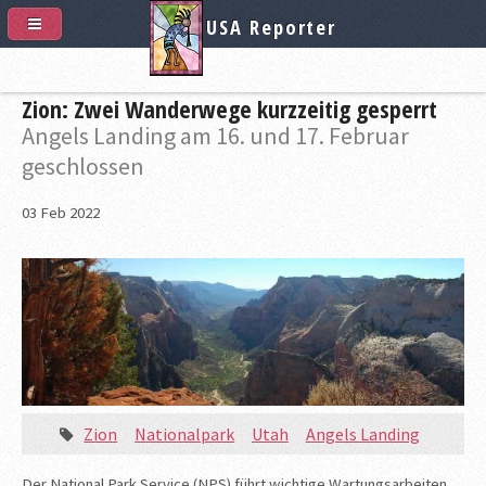
USA Reporter
Zion: Zwei Wanderwege kurzzeitig gesperrt
Angels Landing am 16. und 17. Februar
geschlossen
03
Feb
2022
Zion
Nationalpark
Utah
Angels Landing
Der National Park Service (NPS) führt wichtige Wartungsarbeiten